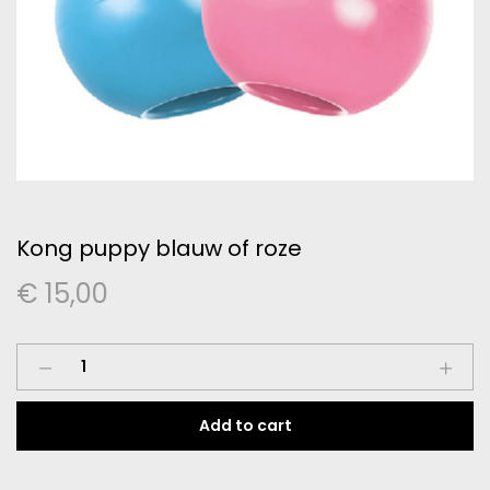
Kong puppy blauw of roze
€
15,00
Kong
puppy
blauw
Add to cart
of
roze
quantity