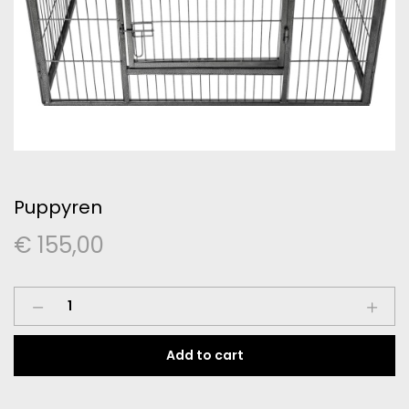
Puppyren
€
155,00
Puppyren
quantity
Add to cart