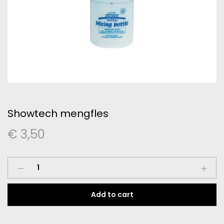
Showtech mengfles
€
3,50
Showtech
mengfles
quantity
Add to cart